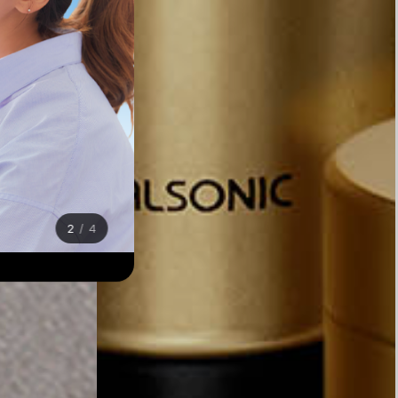
2
/
4