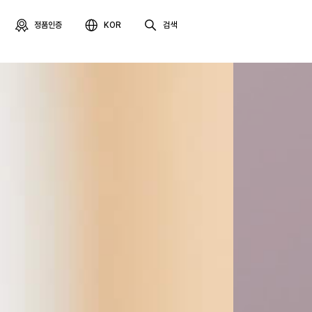
-->
정품인증
KOR
검색
최근 검색어
최근 본 
알토
프로페셔널
렌탈접수
테라피라운지
제품사용설명