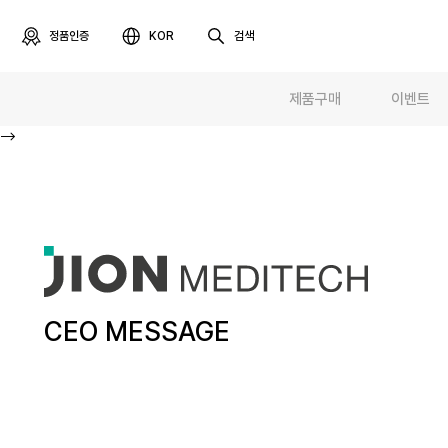
정품인증
KOR
검색
제품구매
이벤트
-->
디바이스
최근 검색어
최근 본 
카트리지
코스메틱
알토
프로페셔널
라이프스타일
렌탈접수
악세사리
테라피라운지
CEO MESSAGE
제품사용설명