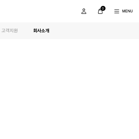
0
MENU
고객지원
회사소개
FAQ
소개
제품사용법
브랜드스토리
공지사항
인사말
1:1 문의
연혁
정품인증
지속가능 경영