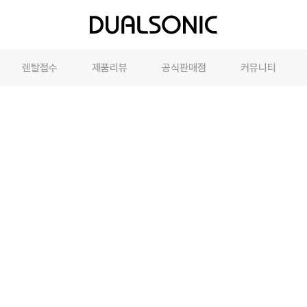
렌탈접수
제품리뷰
공식판매점
커뮤니티
온라인판매점
뷰티에디터
상품
오프라인매장
체험단
면세점
최근 본 상품이 없습니다.