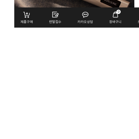
0
제품구매
렌탈접수
카카오상담
장바구니
로그인
Platinum White
lack