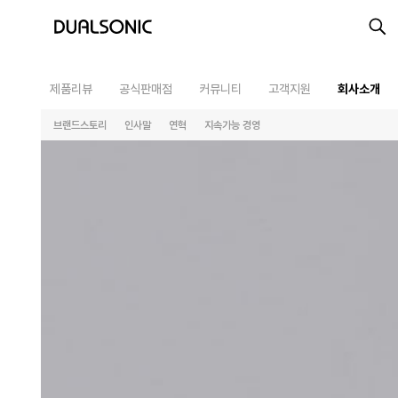
제품리뷰
공식판매점
커뮤니티
고객지원
회사소개
브랜드스토리
인사말
연혁
지속가능 경영
최근 검색어
최근 본 상품
알토
프로페셔널
렌탈접수
최근 본 상품이 없습니다.
테라피라운지
제품사용설명