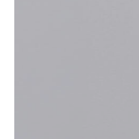
듀얼소닉 SNS