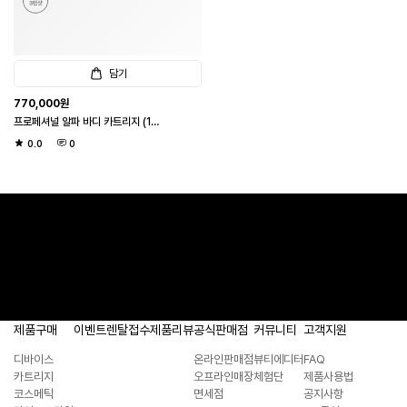
담기
770,000
원
프로페셔널 알파 바디 카트리지 (1샷
26도트 / 바디 3만샷)
0.0
0
제품구매
이벤트
렌탈접수
제품리뷰
공식판매점
커뮤니티
고객지원
디바이스
온라인판매점
뷰티에디터
FAQ
카트리지
오프라인매장
체험단
제품사용법
코스메틱
면세점
공지사항