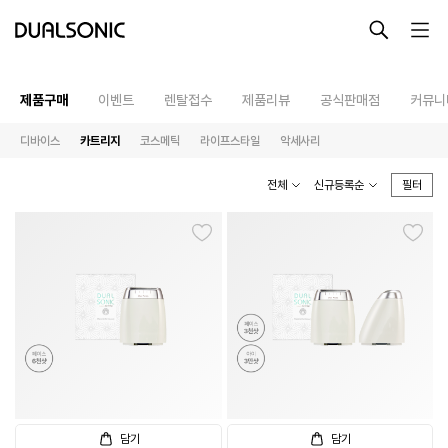
-->
제품구매
이벤트
렌탈접수
제품리뷰
공식판매점
커뮤니
디바이스
카트리지
코스메틱
라이프스타일
악세사리
최근 검색어
최근 본 상품
전체
신규등록순
필터
알토
프로페셔널
렌탈접수
최근 본 상품이 없습니다.
테라피라운지
제품사용설명
담기
담기