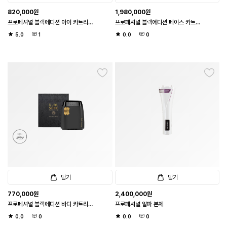
필터
초기화
820,000
원
1,980,000
원
프로페셔널 블랙에디션 아이 카트리지
프로페셔널 블랙에디션 페이스 카트리
(1샷 1도트 / 아이 10만샷)
지 2배샷 (1샷 20도트 / 페이스 2만
옵션
5.0
1
0.0
0
샷)
Hit
듀얼소닉 SNS
Best
New
Sale
1+1
2+1
3+1
MD Pick
Rental
Gift
카트리지
확인하기
담기
담기
770,000
원
2,400,000
원
프로페셔널 블랙에디션 바디 카트리지
프로페셔널 알파 본체
(1샷 20도트 / 바디 3만샷)
0.0
0
0.0
0