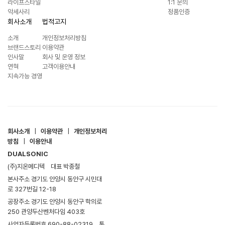
라이프스타일
1:1 문의
악세사리
정품인증
회사소개
법적고지
소개
개인정보처리방침
브랜드스토리
이용약관
인사말
회사 및 운영 정보
연혁
고객이용안내
지속가능 경영
회사소개
|
이용약관
|
개인정보처리
방침
|
이용안내
DUALSONIC
(주)지온메디텍
대표 박종철
본사주소 경기도 안양시 동안구 시민대
로 327번길 12-18
공장주소 경기도 안양시 동안구 학의로
250 관양두산벤처다임 403호
사업자등록번호 690-88-02319
통