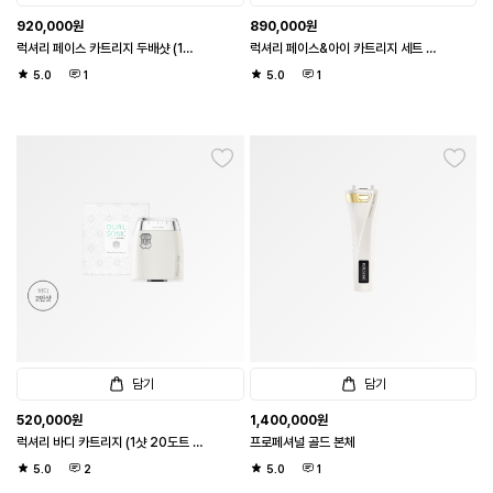
920,000
원
890,000
원
럭셔리 페이스 카트리지 두배샷 (1샷
럭셔리 페이스&아이 카트리지 세트 (1
20도트 / 페이스 6천샷)
샷 20도트 / 페이스 3천샷 / 아이 3만
5.0
1
5.0
1
샷)
담기
담기
520,000
원
1,400,000
원
럭셔리 바디 카트리지 (1샷 20도트 /
프로페셔널 골드 본체
바디 2만샷)
5.0
2
5.0
1