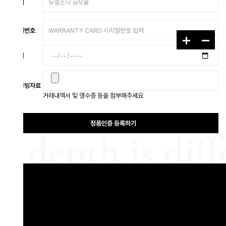
처
얼번호
일
증빙자료
거래내역서 및 영수증 등을 첨부해주세요
정품인증 등록하기
depth is differ