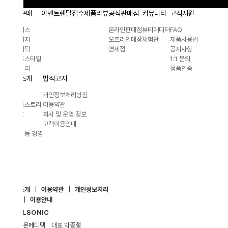
구매
이벤트
렌탈접수
제품리뷰
공식판매점
커뮤니티
고객지원
이스
온라인판매점
뷰티에디터
FAQ
리지
오프라인매장
체험단
제품사용법
메틱
면세점
공지사항
프스타일
1:1 문의
사리
정품인증
소개
법적고지
개인정보처리방침
드스토리
이용약관
말
회사 및 운영 정보
고객이용안내
능 경영
소개
|
이용약관
|
개인정보처리
|
이용안내
LSONIC
지온메디텍
대표 박종철