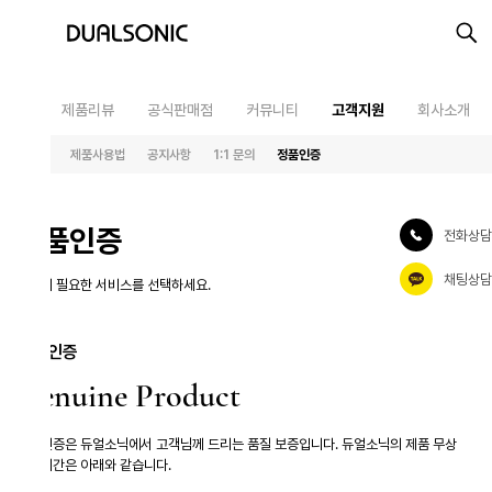
제품리뷰
공식판매점
커뮤니티
고객지원
회사소개
제품사용법
공지사항
1:1 문의
정품인증
최근 검색어
최근 본 상품
알토
품인증
전화상담
프로페셔널
렌탈접수
채팅상담
 필요한 서비스를 선택하세요.
최근 본 상품이 없습니다.
테라피라운지
제품사용설명
인증
nuine Product
증은 듀얼소닉에서 고객님께 드리는 품질 보증입니다.
듀얼소닉의 제품 무상
간은 아래와 같습니다.