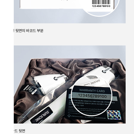
 뒷면의 바코드 부분
드 뒷면