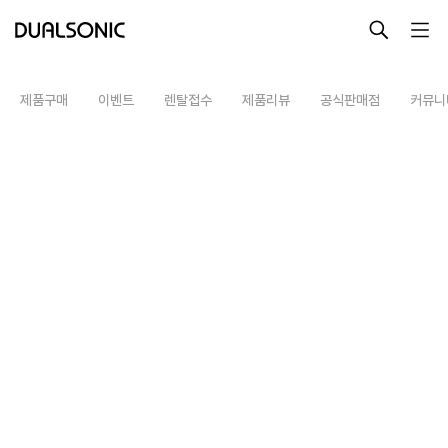
-->
제품구매
이벤트
렌탈접수
제품리뷰
공식판매점
커뮤니
최근 검색어
최근 본 상품
알토
프로페셔널
렌탈접수
최근 본 상품이 없습니다.
테라피라운지
제품사용설명