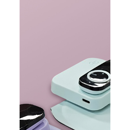
듀얼소닉 SNS