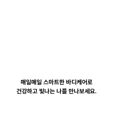
매
일
매
일
스
마
트
한
바
디
케
어
로
건
강
하
고
빛
나
는
나
를
만
나
보
세
요
.