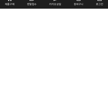
제품구매
렌탈접수
카카오상담
장바구니
로그인
DUALSONIC
Bodycare Solution
스마트한 바디케어의 시작, 듀얼소닉