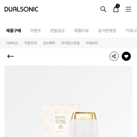
-->
0
제품구매
이벤트
렌탈접수
제품리뷰
공식판매점
커뮤니
디바이스
카트리지
코스메틱
라이프스타일
악세사리
듀얼소닉의 대표 뷰티기기를 온라인에서 Virtual 3D로 미리
최근 검색어
최근 본 상품
알토
프로페셔널
렌탈접수
최근 본 상품이 없습니다.
테라피라운지
제품사용설명