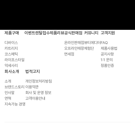
제품구매
이벤트
렌탈접수
제품리뷰
공식판매점
커뮤니티
고객지원
디바이스
온라인판매점
뷰티에디터
FAQ
카트리지
오프라인매장
체험단
제품사용법
코스메틱
면세점
공지사항
라이프스타일
1:1 문의
악세사리
정품인증
회사소개
법적고지
소개
개인정보처리방침
브랜드스토리
이용약관
인사말
회사 및 운영 정보
연혁
고객이용안내
지속가능 경영