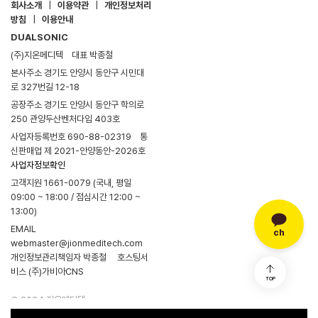
회사소개
|
이용약관
|
개인정보처리
방침
|
이용안내
DUALSONIC
(주)지온메디텍
대표 박종철
본사주소 경기도 안양시 동안구 시민대
로 327번길 12-18
공장주소 경기도 안양시 동안구 학의로
250 관양두산벤처다임 403호
사업자등록번호 690-88-02319
통
신판매업 제 2021-안양동안-2026호
사업자정보확인
고객지원 1661-0079 (국내, 평일
09:00 ~ 18:00 / 점심시간 12:00 ~
13:00)
EMAIL
ch
webmaster@jionmeditech.com
개인정보관리책임자 박종철
호스팅서
비스 (주)가비아CNS
TOP
© 2024 지온메디텍.
본 사이트의 모든 정보/콘텐츠/UI 등에