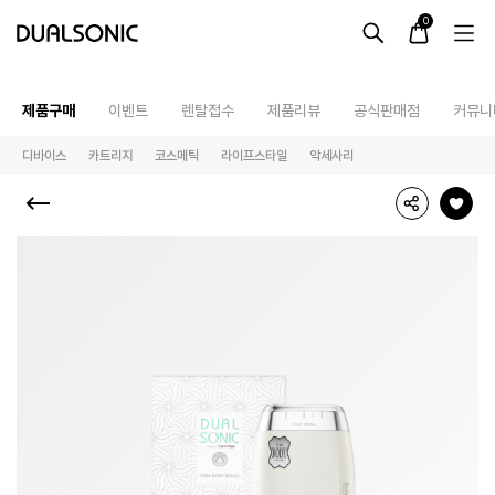
-->
0
제품구매
이벤트
렌탈접수
제품리뷰
공식판매점
커뮤니
디바이스
카트리지
코스메틱
라이프스타일
악세사리
듀얼소닉의 대표 뷰티기기를 온라인에서 Virtual 3D로 미리
최근 검색어
최근 본 상품
알토
프로페셔널
렌탈접수
최근 본 상품이 없습니다.
테라피라운지
제품사용설명