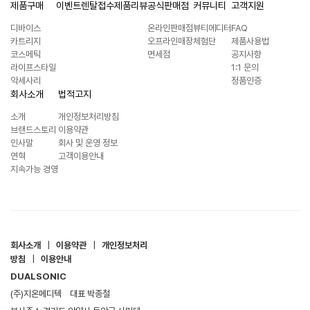
제품구매
이벤트
렌탈접수
제품리뷰
공식판매점
커뮤니티
고객지원
디바이스
온라인판매점
뷰티에디터
FAQ
카트리지
오프라인매장
체험단
제품사용법
코스메틱
면세점
공지사항
라이프스타일
1:1 문의
악세사리
정품인증
회사소개
법적고지
소개
개인정보처리방침
브랜드스토리
이용약관
인사말
회사 및 운영 정보
연혁
고객이용안내
지속가능 경영
회사소개
|
이용약관
|
개인정보처리
방침
|
이용안내
DUALSONIC
(주)지온메디텍
대표 박종철