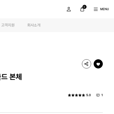
0
MENU
고객지원
회사소개
FAQ
소개
.
제품사용법
브랜드스토리
보실 수 있습니다.
공지사항
인사말
1:1 문의
연혁
정품인증
지속가능 경영
골드 본체
5.0
1