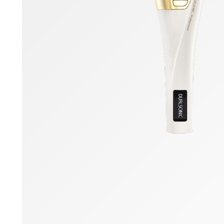
Color Change
Background Change