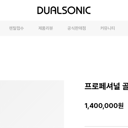
렌탈접수
제품리뷰
공식판매점
커뮤니티
Beauty Device Line
온라인판매점
뷰티에디터
듀얼소닉의 대표 뷰티기기를 온라인에서 Virtual 3D로 미리 만나보세요
상품
오프라인매장
체험단
하게 구현된 Virtual 3D를 통해 제품의 디자인과 기능을 미리 확인해
면세점
프로페셔널 
최근 본 상품이 없습니다.
1,400,000
원