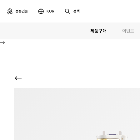
정품인증
KOR
검색
제품구매
이벤트
-->
디바이스
최근 검색어
최근 본 
카트리지
실제 제품과 동일
코스메틱
알토
프로페셔널
라이프스타일
렌탈접수
악세사리
제품선택
테라피라운지
제품사용설명
프로페셔널