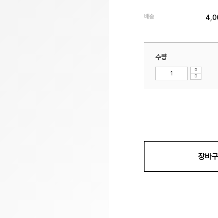
배송
4,
수량
장바