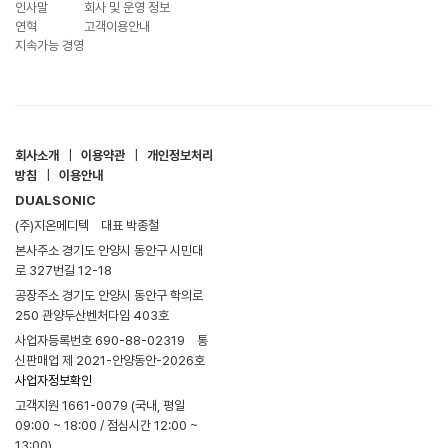
인사말
회사 및 운영 정보
연혁
고객이용안내
지속가능 경영
회사소개
|
이용약관
|
개인정보처리
방침
|
이용안내
DUALSONIC
(주)지온메디텍
대표 박종철
본사주소 경기도 안양시 동안구 시민대
로 327번길 12-18
공장주소 경기도 안양시 동안구 학의로
250 관양두산벤처다임 403호
사업자등록번호 690-88-02319
통
신판매업 제 2021-안양동안-2026호
사업자정보확인
고객지원 1661-0079 (국내, 평일
09:00 ~ 18:00 / 점심시간 12:00 ~
13:00)