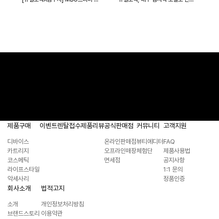
제품구매
이벤트
렌탈접수
제품리뷰
공식판매점
커뮤니티
고객지원
디바이스
온라인판매점
뷰티에디터
FAQ
카트리지
오프라인매장
체험단
제품사용법
코스메틱
면세점
공지사항
라이프스타일
1:1 문의
악세사리
정품인증
회사소개
법적고지
소개
개인정보처리방침
브랜드스토리
이용약관