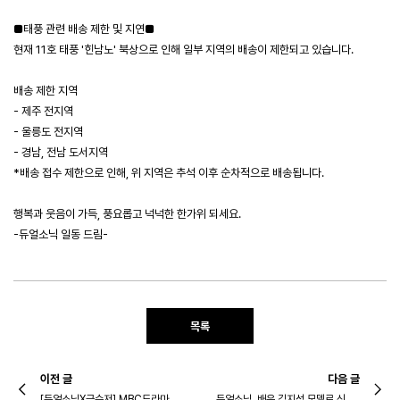
■태풍 관련 배송 제한 및 지연■
현재 11호 태풍 '힌남노' 북상으로 인해 일부 지역의 배송이 제한되고 있습니다.
배송 제한 지역
- 제주 전지역
- 울릉도 전지역
- 경남, 전남 도서지역
*배송 접수 제한으로 인해, 위 지역은 추석 이후 순차적으로 배송됩니다.
행복과 웃음이 가득, 풍요롭고 넉넉한 한가위 되세요.
-듀얼소닉 일동 드림-
듀얼소닉 SNS
목록
이전 글
다음 글
[듀얼소닉X금수저] MBC드라마 금수저 첫방영 9/23일! 금수저와 듀얼소닉이 함께합니다
듀얼소닉, 배우 김지석 모델로 신규 TV 광고 온에어