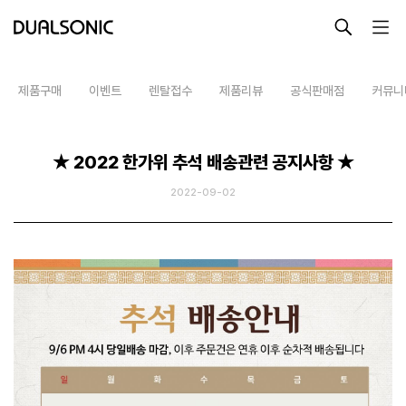
-->
제품구매
이벤트
렌탈접수
제품리뷰
공식판매점
커뮤니
최근 검색어
최근 본 상품
★ 2022 한가위 추석 배송관련 공지사항 ★
알토
2022-09-02
프로페셔널
렌탈접수
최근 본 상품이 없습니다.
테라피라운지
제품사용설명