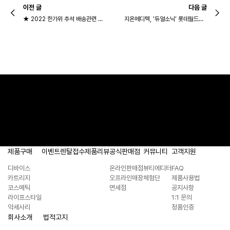
이전 글
다음 글
★ 2022 한가위 추석 배송관련 공지사항 ★
지온메디텍, '듀얼소닉’ 롯데월드몰 잠실점 오픈…배우 유진 팬사인회 개최
듀얼소닉 SNS
제품구매
이벤트
렌탈접수
제품리뷰
공식판매점
커뮤니티
고객지원
디바이스
온라인판매점
뷰티에디터
FAQ
카트리지
오프라인매장
체험단
제품사용법
코스메틱
면세점
공지사항
라이프스타일
1:1 문의
악세사리
정품인증
회사소개
법적고지