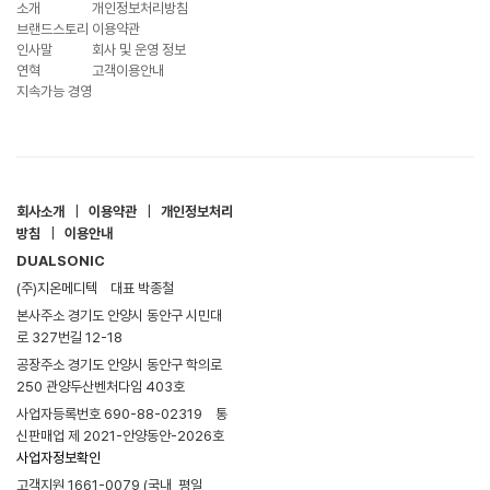
소개
개인정보처리방침
브랜드스토리
이용약관
인사말
회사 및 운영 정보
연혁
고객이용안내
지속가능 경영
회사소개
|
이용약관
|
개인정보처리
방침
|
이용안내
DUALSONIC
(주)지온메디텍
대표 박종철
본사주소 경기도 안양시 동안구 시민대
로 327번길 12-18
공장주소 경기도 안양시 동안구 학의로
250 관양두산벤처다임 403호
사업자등록번호 690-88-02319
통
신판매업 제 2021-안양동안-2026호
사업자정보확인
고객지원 1661-0079 (국내, 평일