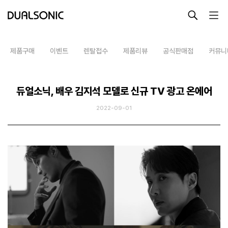
-->
제품구매
이벤트
렌탈접수
제품리뷰
공식판매점
커뮤니
최근 검색어
최근 본 상품
듀얼소닉, 배우 김지석 모델로 신규 TV 광고 온에어
알토
2022-09-01
프로페셔널
렌탈접수
최근 본 상품이 없습니다.
테라피라운지
제품사용설명