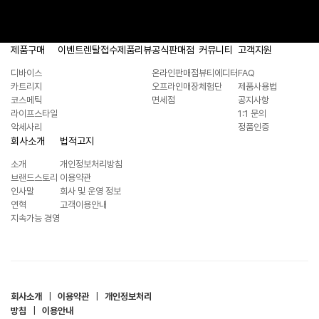
제품구매
이벤트
렌탈접수
제품리뷰
공식판매점
커뮤니티
고객지원
디바이스
온라인판매점
뷰티에디터
FAQ
카트리지
오프라인매장
체험단
제품사용법
코스메틱
면세점
공지사항
라이프스타일
1:1 문의
악세사리
정품인증
회사소개
법적고지
소개
개인정보처리방침
브랜드스토리
이용약관
인사말
회사 및 운영 정보
연혁
고객이용안내
지속가능 경영
회사소개
|
이용약관
|
개인정보처리
방침
|
이용안내