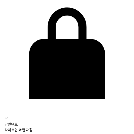
듀얼소닉 SNS
답변완료
타이트업 과열 꺼짐