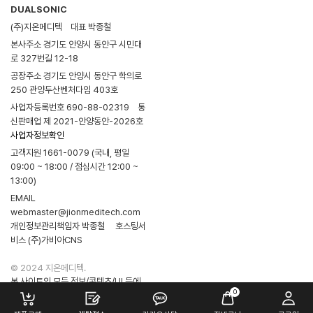
DUALSONIC
(주)지온메디텍
대표 박종철
본사주소 경기도 안양시 동안구 시민대
로 327번길 12-18
공장주소 경기도 안양시 동안구 학의로
250 관양두산벤처다임 403호
사업자등록번호 690-88-02319
통
신판매업 제 2021-안양동안-2026호
사업자정보확인
고객지원 1661-0079 (국내, 평일
09:00 ~ 18:00 / 점심시간 12:00 ~
13:00)
EMAIL
webmaster@jionmeditech.com
개인정보관리책임자 박종철
호스팅서
비스 (주)가비아CNS
© 2024 지온메디텍.
본 사이트의 모든 정보/콘텐츠/UI 등에
0
대한 무단 복제/전송/배포/스크래핑
등의 행위는 엄격히 금지됩니다.