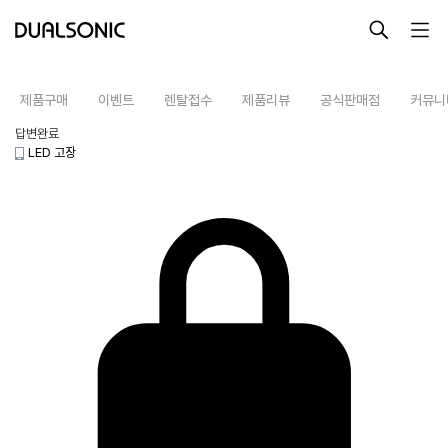
-->
제품구매
이벤트
렌탈접수
제품리뷰
공식판매점
커뮤니
답변완료
LED 고장
최근 검색어
최근 본 상품
알토
프로페셔널
렌탈접수
최근 본 상품이 없습니다.
테라피라운지
제품사용설명