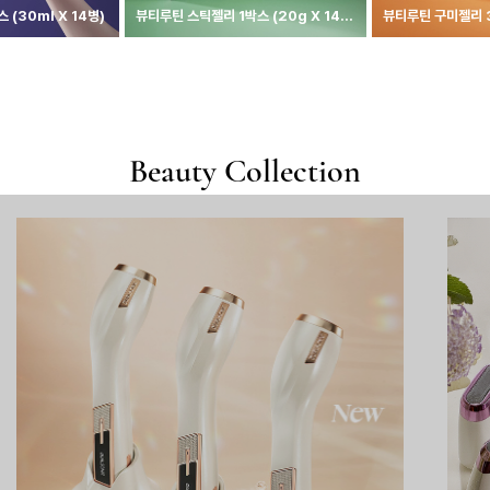
 (30ml X 14병)
뷰티루틴 스틱젤리 1박스 (20g X 14
뷰티루틴 구미젤리 
포)
B
e
a
u
t
y
C
o
l
l
e
c
t
i
o
n