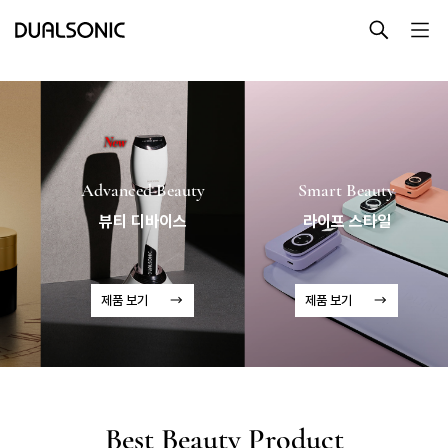
-->
Beauty Routine
뷰티루틴
나의 첫번째 피부습관, 듀얼소닉 뷰티루틴
최근 검색어
최근 본 상품
Advanced Beauty
Smart Beauty
제품 보기
알토
뷰티 디바이스
라이프 스타일
프로페셔널
렌탈접수
최근 본 상품이 없습니다.
테라피라운지
제품 보기
제품 보기
제품사용설명
B
e
s
t
B
e
a
u
t
y
P
r
o
d
u
c
t