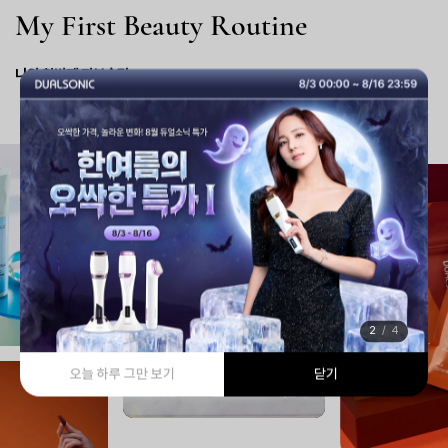
M
y
F
i
r
s
t
B
e
a
u
t
y
R
o
u
t
i
n
e
나의 첫번째 피부습관
듀얼소닉 SNS
2
/
4
오늘 하루 그만 보기
닫기