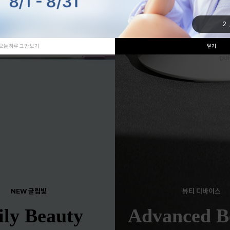
2
오늘 하루 그만 보기
닫기
NEW 글림빛
뷰티 디바이스
ily Beauty
Advanced B