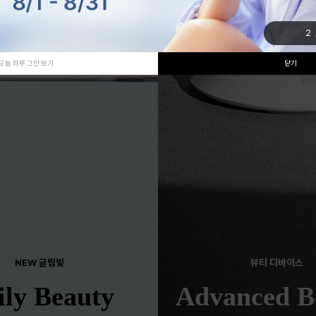
2
오늘 하루 그만 보기
닫기
NEW 글림빛
뷰티 디바이스
ily Beauty
Advanced B