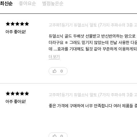
최신순
좋아요순
별점높은순
고주파1등기기 듀얼소닉 알토 (7가지 주파수의 3중 
아주 좋아요!
듀얼소닉 골드 두배샷 선물받고 반신반의하는 맘으로 가끔씩 사용하게되었죠~ 그런데 신기한 일은 밤에 두배샷을 사용하고 난 다음날 만나는 사람들이 얼굴이 좋아보인다며 칭찬해 주
더라구요 ㅎ 그래도 믿기지 않았는데 전날 사용한 다
데 ...효과를 기대해도 될것 같아 꾸준하게 이용하게되었죠. 그리고 피부 좋은 
강력하게 이야기해서 함께 주문했죠 ✌️ 좋은 가격에 
더 보기
0
고주파1등기기 듀얼소닉 알토 (7가지 주파수의 3중 
아주 좋아요!
좋은 가격에 구매하여 너무 만족합니다 여러 제품들 중
0