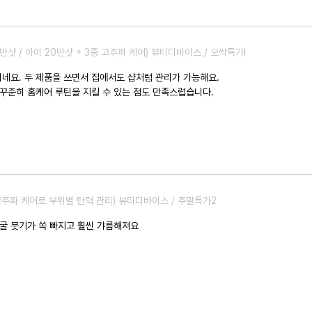
2만샷 / 아이 20만샷 + 3중 고주파 케어) 뷰티디바이스 / 오싹특가I
네요. 두 제품을 쓰면서 집에서도 샵처럼 관리가 가능해요.
 꾸준히 홈케어 루틴을 지킬 수 있는 점도 만족스럽습니다.
고주파 케어로 부위별 탄력 관리) 뷰티디바이스 / 주말특가2
굴 붓기가 쏙 빠지고 훨씬 갸름해져요