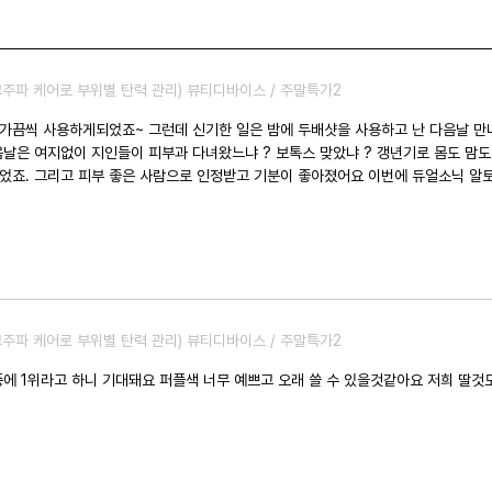
고주파 케어로 부위별 탄력 관리) 뷰티디바이스 / 주말특가2
음날은 여지없이 지인들이 피부과 다녀왔느냐 ? 보톡스 맞았냐 ? 갱년기로 몸도 맘
사람으로 인정받고 기분이 좋아졌어요 이번에 듀얼소닉 알토를 이벤트가로 구입하게되어 아는 동생에게
또 만족감도 업 업 기대가됩니다. 믿고 구매해서 기쁨이 넘치네요 ㅎ 감사합니다 ~
고주파 케어로 부위별 탄력 관리) 뷰티디바이스 / 주말특가2
에 1위라고 하니 기대돼요 퍼플색 너무 예쁘고 오래 쓸 수 있을것같아요 저희 딸것