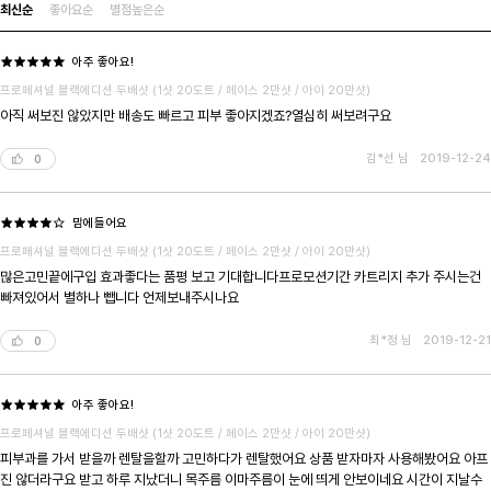
최신순
좋아요순
별점높은순
아주 좋아요!
프로페셔널 블랙에디션 두배샷 (1샷 20도트 / 페이스 2만샷 / 아이 20만샷)
아직 써보진 않았지만 배송도 빠르고 피부 좋아지겠죠?열심히 써보려구요
김*선 님
2019-12-24
0
맘에들어요
프로페셔널 블랙에디션 두배샷 (1샷 20도트 / 페이스 2만샷 / 아이 20만샷)
많은고민끝에구입 효과좋다는 품평 보고 기대합니다프로모션기간 카트리지 추가 주시는건
빠져있어서 별하나 뺍니다 언제보내주시나요
최*정 님
2019-12-21
0
아주 좋아요!
프로페셔널 블랙에디션 두배샷 (1샷 20도트 / 페이스 2만샷 / 아이 20만샷)
피부과를 가서 받을까 렌탈을할까 고민하다가 렌탈했어요 상품 받자마자 사용해봤어요 아프
진 않더라구요 받고 하루 지났더니 목주름 이마주름이 눈에 띄게 안보이네요 시간이 지날수