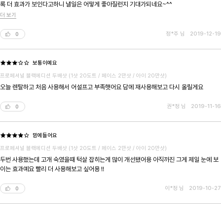
록 더 효과가 보인다고하니 낼일은 어떻게 좋아질런지 기대가되네요~^^
더 보기
정*주 님
2019-12-19
0
보통이예요
프로페셔널 블랙에디션 두배샷 (1샷 20도트 / 페이스 2만샷 / 아이 20만샷)
오늘 렌탈하고 처음 사용해서 어설프고 부족햇어요 담에 재사용해보고 다시 올릴게요
권*정 님
2019-11-16
0
맘에들어요
프로페셔널 블랙에디션 두배샷 (1샷 20도트 / 페이스 2만샷 / 아이 20만샷)
두번 사용했는데 고개 숙였을때 턱살 잡히는게 많이 개선됐어용 아직까진 그게 제일 눈에 보
이는 효과예요 빨리 더 사용해보고 싶어용 !!
이*정 님
2019-10-27
0