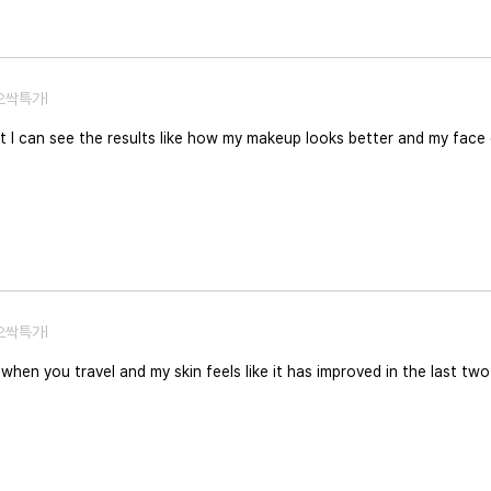
적인 설명 한마디 없이 결과만 전달되었고, 제가 몇차례 요청한 이벤트 원문에 대한 
어졌습니다.
고 앞으로 AS를 받아야 할 일이 생길까 걱정될 정도입니다.
오싹특가I
 but I can see the results like how my makeup looks better and my face
오싹특가I
ry when you travel and my skin feels like it has improved in the last tw