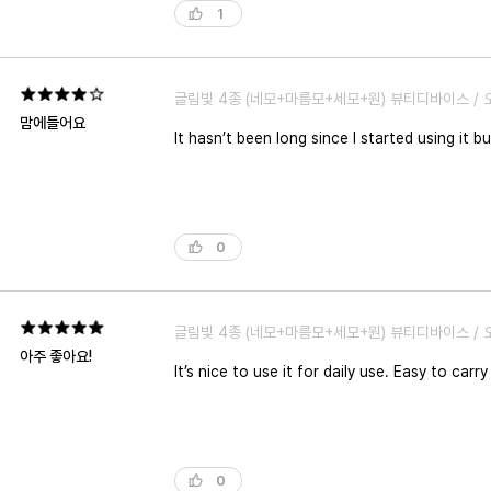
니다. 문의 과정에서 잘못된 안내에 대한 사과나 구체
1
습니다.. 동네 구멍가게에서 사탕1개를 사도 이렇진 않을겁니다. 고가의 프리미엄 기기를 구매하며 기대했던 고객 응대와는 너무 거리가 멀었습니다. 수많은 광고와 행사와 신제품.. 이
런식의 응대라면 글쎄요..CS 교육이 필요하다고 봅니다. 결국 문제는 해결되었지만, 여러 차례 잘못된 안내와 설명 없는 처리 과정으로 인해 브랜드에 대한 신뢰는 크게 떨
제품의 성능과는 별개로, 고객센터 응대는 매우 아쉬웠
글림빛 4종 (네모+마름모+세모+원) 뷰티디바이스 / 
맘에들어요
It hasn’t been long since I started using it
0
글림빛 4종 (네모+마름모+세모+원) 뷰티디바이스 / 
아주 좋아요!
It’s nice to use it for daily use. Easy to car
0